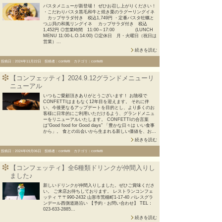
パスタメニューが新登場！ ぜひお召し上がりください！
・こだわりパスタ黒毛和牛と焼き栗のラグーリングイネ
カップサラダ付き 税込1,749円 ・定番パスタ牡蠣と
つぶ貝の和風リングイネ カップサラダ付き 税込
1,452円 ◎営業時間 11:00～17:00 (LUNCH
MENU 11:00-L.O.14:00) ◎定休日 月・火曜日（祝日は
営業）...
続きを読む
投稿日：2024年11月22日 投稿者：confetti カテゴリ：confetti
【コンフェッティ】2024.9.12グランドメニューリ
ニューアル
いつもご愛顧頂きありがとうございます！ お陰様で
CONFETTIはまもなく12年目を迎えます。 それに伴
い、今後更なるアップデートを目的とし、より多くのお
客様に日常的にご利用いただけるよう、グランドメニュ
ーをリニューアルいたします。 CONFETTIの合言葉
は“Good food for Good days” 「豊かな日々は いい食事
から」。 食との出会いから生まれる新しい価値を、お...
続きを読む
投稿日：2024年09月06日 投稿者：confetti カテゴリ：confetti
【コンフェッティ】全6種類ドリンクが仲間入りし
ました♪
新しいドリンクが仲間入りしました。ぜひご賞味くださ
い。 ご来店お待ちしております。 レストランコンフェ
ッティ 〒〒990-2432 山形市荒楯町1-17-40 パレスグラ
ンデール西側道路沿い 【予約・お問い合わせ】 TEL：
023-633-2885...
続きを読む