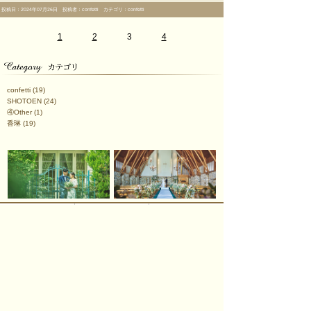
投稿日：2024年07月26日 投稿者：confetti カテゴリ：confetti
1
2
3
4
confetti
(19)
SHOTOEN
(24)
④Other
(1)
香琳
(19)
オワゾブルー山形
ジョイン/ブライダル
会議・宴会
ご宿泊のご案内