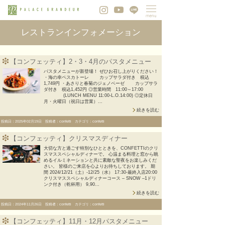
レストランインフォメーション
【コンフェッティ】2・3・4月のパスタメニュー
パスタメニューが新登場！ ぜひお召し上がりください！
・海の幸ペスカトーレ カップサラダ付き 税込
1,749円 ・あさりと春菊のジェノベーゼ カップサラ
ダ付き 税込1,452円 ◎営業時間 11:00～17:00
(LUNCH MENU 11:00-L.O.14:00) ◎定休日
月・火曜日（祝日は営業）...
続きを読む
投稿日：2025年02月19日 投稿者：confetti カテゴリ：confetti
【コンフェッティ】クリスマスディナー
大切な方と過ごす特別なひとときを、CONFETTIのクリ
スマススペシャルディナーで。 心温まる料理と窓から眺
めるイルミネーションと共に素敵な聖夜をお楽しみくだ
さい。 皆様のご来店を心よりお待ちしております。 期
間 2024/12/21（土）-12/25（水） 17:30‐最終入店20:00
クリスマススペシャルディナーコース – SNOW –1ドリ
ンク付き（乾杯用） 9,90...
続きを読む
投稿日：2024年11月26日 投稿者：confetti カテゴリ：confetti
【コンフェッティ】11月・12月パスタメニュー