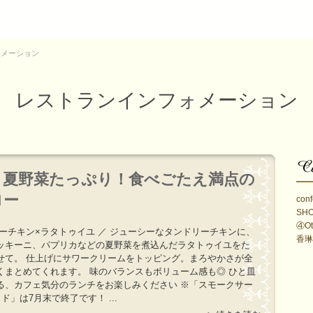
ォメーション
レストランインフォメーション
】夏野菜たっぷり！食べごたえ満点の
ロー
conf
SH
④Ot
リーチキン×ラタトゥイユ ／ ジューシーなタンドリーチキンに、
香琳
ッキーニ、パプリカなどの夏野菜を煮込んだラタトゥイユをた
せて。 仕上げにサワークリームをトッピング。まろやかさが全
くまとめてくれます。 味のバランスもボリューム感も◎ ひと皿
る、カフェ気分のランチをお楽しみください ※「スモークサー
ド」は7月末で終了です！ ...