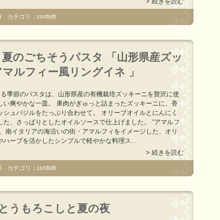
> 続きを読む
 カテゴリ：confetti
夏のごちそうパスタ 「山形県産ズッ
マルフィー風リングイネ 」
まる季節のパスタは、山形県産の有機栽培ズッキーニを贅沢に使
しい爽やかな一皿。 果肉がぎゅっと詰まったズッキーニに、香
ッシュバジルをたっぷり合わせて。 オリーブオイルとにんにく
した、さっぱりとしたオイルソースで仕上げました。 “アマルフ
は、南イタリアの海沿いの街・アマルフィをイメージした、オリ
やハーブを活かしたシンプルで軽やかな料理ス...
> 続きを読む
 カテゴリ：confetti
薪火とうもろこしと夏の夜