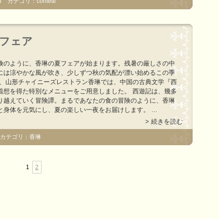
 カテゴリ：confetti
フェア
険のように、香琳の夏フェアが始まります。残暑の厳しさの中
には涼やかな風が吹き、少しずつ秋の気配が漂い始めるこの季
で、山形チャイニーズレストラン香琳では、中国の古典文学『西
着想を得た特別なメニューをご用意しました。 西遊記は、幾多
り越えていく冒険譚。まるであなたの食の冒険のように、香琳
と身体を元気にし、夏の楽しい一夜をお届けします。 ...
> 続きを読む
 カテゴリ：香琳
1
2