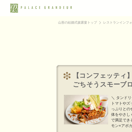
山形の結婚式披露宴トップ
レストランインフ
【コンフェッティ
ごちそうスモーブ
＼ タンド
トマトやズ
っぷりとの
体をやさし
で満足でき
モン×アボカ