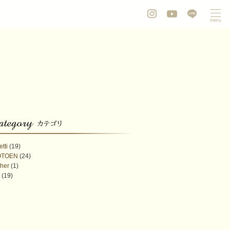
etti
(19)
OTOEN
(24)
her
(1)
(19)