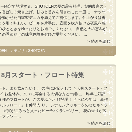
ナー限定で登場する、SHOTOENの夏の薪火料理。契約農家のト
を香ばしく焼き上げ、甘みと旨みを引き出した一皿に、ナッツ
を効かせた自家製デュカを添えてご提供します。仕上がりは香
とを引く味わい。ビールを片手に、庭園を吹き抜ける夜風を感
のひとときをゆったりとお過ごしください。 自然と火の恵みが
この季節だけの味覚体験をぜひご堪能ください。 ...
> 続きを読む
OEN カテゴリ：SHOTOEN
8月スタート・フロート特集
ート、また飲みたい！」 の声にお応えして ＼ 8月スタート・フ
 ／ お盆休み、久々に再会する大切な方と一緒に。 昨年ご好評
３種のフロートが、この夏ふたた び登場！ さらに今年は、新作
メルフロート」も仲間入 り。 シナモンクッキーをのせたキャラ
、 果実がごろっと入ったピーチ×クランベリー、 花の香りが広
フラワー...
> 続きを読む