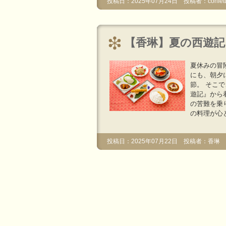
投稿日：2025年07月24日 投稿者：confetti
【香琳】夏の西遊記
夏休みの冒
にも、朝夕
節。 そこ
遊記』から
の苦難を乗
の料理が心
投稿日：2025年07月22日 投稿者：香琳