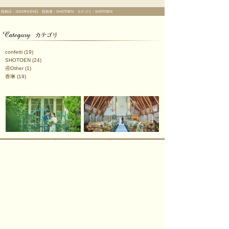
投稿日：2024年5月9日 投稿者：SHOTOEN カテゴリ：SHOTOEN
confetti
(19)
SHOTOEN
(24)
④Other
(1)
香琳
(19)
オワゾブルー山形
ジョイン/ブライダル
会議・宴会
ご宿泊のご案内