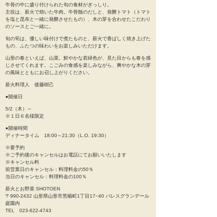
牛骨の中に盛り付けられた旬の食材がぎっしり。
主役は、薪火で焼いた牛肉。牛骨髄のだしと、発酵トマト（トマト
を塩と昆布と一緒に発酵させたもの）、木の芽を合わせたこだわり
のソースとご一緒に。
旬の筍は、優しい味付けで煮たものと、薪火で香ばしく焼き上げた
もの、ふたつの味わいをお楽しみいただけます。
山形の春といえば、山菜。鮮やかな若緑色が、見た目からも春を感
じさせてくれます。こごみの食感を楽しみながら、爽やかな木の芽
の風味とともにお召し上がりください。
薪火料理人 後藤樹己
●開催日
5/2（木）～
※１日６名様限定
●開催時間
ディナータイム 18:00～21:30（L.O. 19:30）
※要予約
※ご予約後のキャンセルはお電話にてお願いいたします
※キャンセル料
前営業日のキャンセル：料理料金の50％
当日のキャンセル：料理料金の100％
薪火とお野菜 SHOTOEN
〒990-2432 山形県山形市荒楯町1丁目17−40 パレスグランデール
庭園内
TEL 023-622-4743