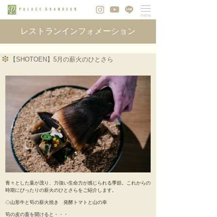
レストランインフォメーション
【SHOTOEN】5月の薪火のひとさら
青々とした葉が茂り、力強い生命力が感じられる季節。これからの
時期にぴったりの薪火のひとさらをご紹介します。
◇山形牛と筍の薪火焼き 発酵トマトと山の幸
筍の皮の蓋を開けると・・・