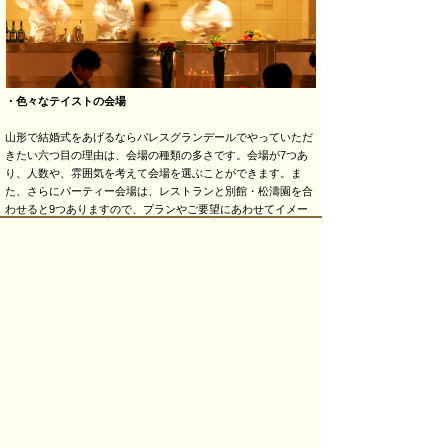
・色々なテイストの会場
山形で結婚式をあげるならパレスグランデールでやっていただ
きたい六つ目の理由は、会場の種類の多さです。会場が7つあ
り、人数や、雰囲気を考えて会場を選ぶことができます。ま
た、さらにパーティー会場は、レストランと別館・松濤園を合
わせると9つありますので、プランやご要望にあわせてイメー
ジ通りの結婚式をすることができます。
ぜひ、 山形で結婚式をあげるならパレスグランデールをご利用
ください。
（55周年記念 「感謝」 スタッフ一同）
<<First
<Prev
Next>
Last_>>