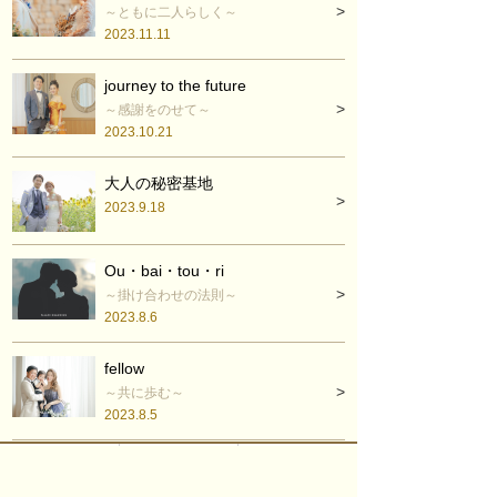
～ともに二人らしく～
2023.11.11
journey to the future
～感謝をのせて～
2023.10.21
大人の秘密基地
2023.9.18
Ou・bai・tou・ri
～掛け合わせの法則～
2023.8.6
fellow
～共に歩む～
2023.8.5
Give
～笑顔が溢れる日～