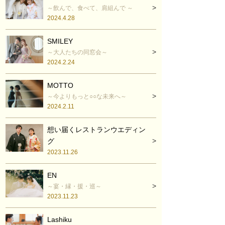
～飲んで、食べて、肩組んで ～
2024.4.28
SMILEY
～大人たちの同窓会～
2024.2.24
MOTTO
～今よりもっと○○な未来へ～
2024.2.11
想い届くレストランウエディン
グ
2023.11.26
EN
～宴・縁・援・巡～
2023.11.23
Lashiku