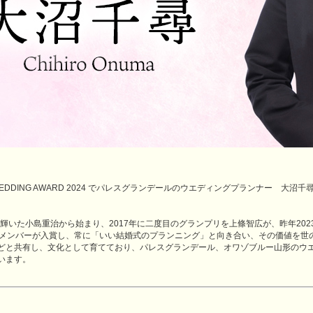
DDING AWARD 2024 でパレスグランデールのウエディングプランナー 大沼
に輝いた小島重治から始まり、2017年に二度目のグランプリを上條智広が、昨年20
のメンバーが入賞し、常に「いい結婚式のプランニング」と向き合い、その価値を世
どと共有し、文化として育てており、パレスグランデール、オワゾブルー山形のウ
います。