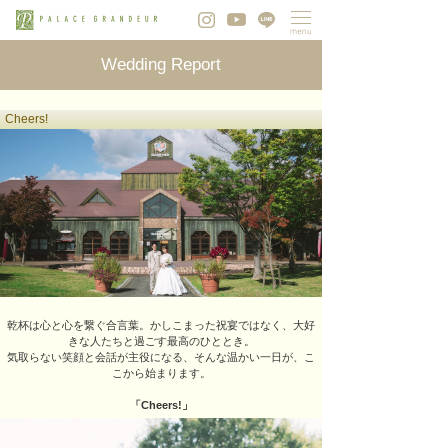
Wedding Report
Cheers!
乾杯は心と心を繋ぐ合言葉。かしこまった祝宴ではなく、大好
きな人たちと過ごす最高のひととき。
気取らない笑顔と会話が主役になる、そんな温かい一日が、こ
こから始まります。
「Cheers!」