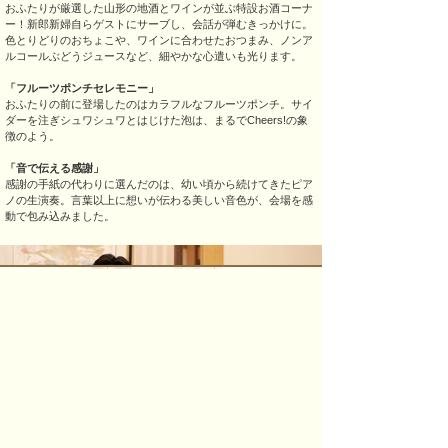
おふたりが厳選した山形の地酒とワインが並ぶ特設お酒コーナ
ー！新郎新婦自らゲストにサーブし、会話が弾むきっかけに。
色とりどりのおちょこや、ワインに合わせたおつまみ、ノンア
ルコールぶどうジュースなど、細やかな心遣いも光ります。
「フルーツポンチセレモニー」
おふたりの前に登場したのはカラフルなフルーツポンチ。​サイ
ダーを注ぎシュワシュワとはじけた泡は、まるでCheers!の象
徴のよう。
「音で伝える感謝」
感謝の手紙の代わりに選んだのは、幼い頃から続けてきたピア
ノの生演奏。言葉以上に想いが伝わる美しい音色が、会場を感
動で包み込みました。