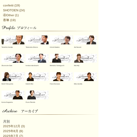
confetti
(19)
SHOTOEN
(24)
④Other
(1)
香琳
(19)
Tomohiro Kamijo
Tadanobu Kimura
Hiromi Satake
Aoi Sasaki
Shunsuke Sato
kentaro takahashi
Momoka Yamaguchi
Mai Ariji
Kiomi Yokoyama
Kotomi Abe
Fuka Nozawa
Misa Sumita
Kurea Nagaoka
Runa Takeda
月別
2025年12月
(3)
2025年8月
(9)
2025年7月
(7)