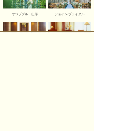
オワゾブルー山形
ジョイン/ブライダル
会議・宴会
ご宿泊のご案内
パレスグランデール
〒990-2432 山形市荒楯町1-17-40
TEL.
023-633-3313
FAX.023-633-3159
個人情報保護方針