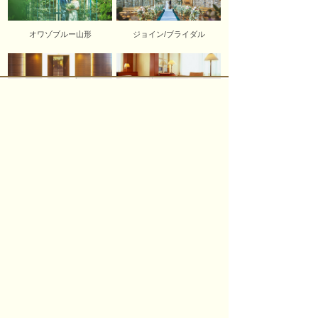
オワゾブルー山形
ジョイン/ブライダル
会議・宴会
ご宿泊のご案内
パレスグランデール
〒990-2432 山形市荒楯町1-17-40
TEL.
023-633-3313
FAX.023-633-3159
個人情報保護方針