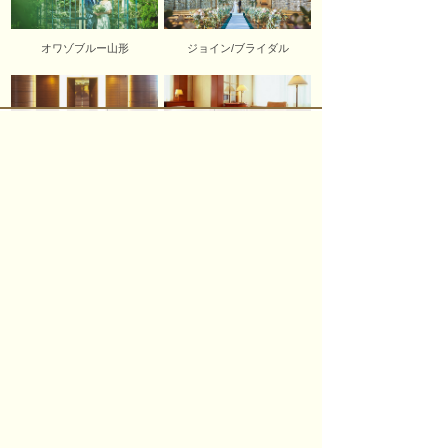
オワゾブルー山形
ジョイン/ブライダル
会議・宴会
ご宿泊のご案内
パレスグランデール
〒990-2432 山形市荒楯町1-17-40
TEL.
023-633-3313
FAX.023-633-3159
個人情報保護方針