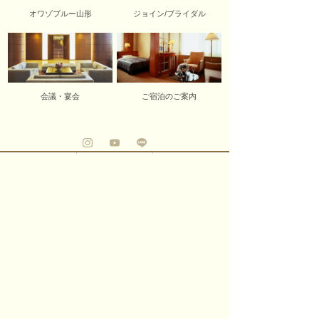
オワゾブルー山形
ジョイン/ブライダル
会議・宴会
ご宿泊のご案内
パレスグランデール
〒990-2432 山形市荒楯町1-17-40
TEL.
023-633-3313
FAX.023-633-3159
個人情報保護方針
Copyright
©
パレスグランデール All Rights Reserved.