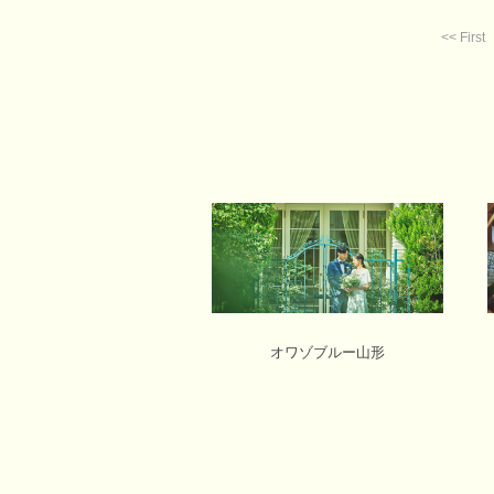
<< First
オワゾブルー山形