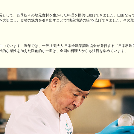
長として、四季折々の地元食材を生かした料理を提供し続けてきました。山形なら
を大切にし、食材の魅力を引き出すことで“地産地消の輪”を広げてきました。その
いでいます。近年では、一般社団法人 日本全職業調理協会が発行する『日本料理四
代的な感性を加えた独創的な一皿は、全国の料理人からも注目を集めています。