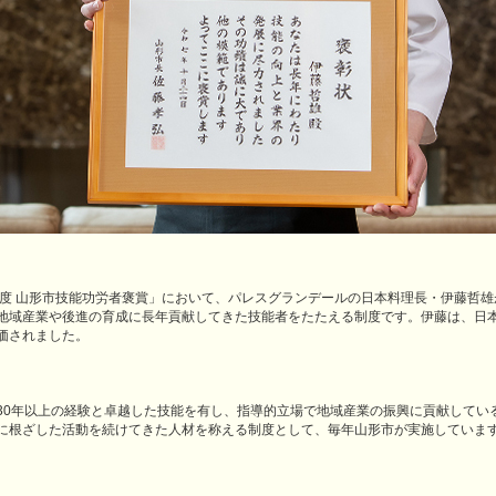
和7年度 山形市技能功労者褒賞」において、パレスグランデールの日本料理長・伊藤哲
地域産業や後進の育成に長年貢献してきた技能者をたたえる制度です。伊藤は、日
価されました。
30年以上の経験と卓越した技能を有し、指導的立場で地域産業の振興に貢献してい
に根ざした活動を続けてきた人材を称える制度として、毎年山形市が実施していま