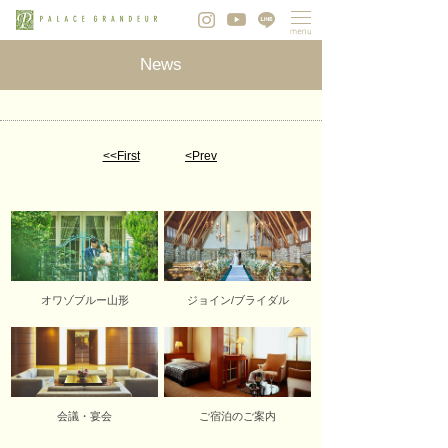
News
<<First
<Prev
オワゾブルー山形
ジョイン/ブライダル
会議・宴会
ご宿泊のご案内